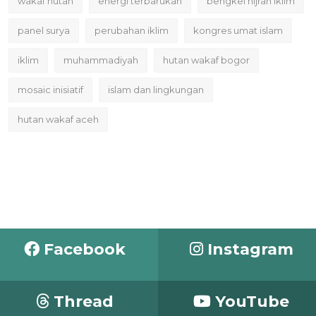
wakaf hutan
energi terbarukan
bengkel hijrah iklim
panel surya
perubahan iklim
kongres umat islam
iklim
muhammadiyah
hutan wakaf bogor
mosaic inisiatif
islam dan lingkungan
hutan wakaf aceh
Facebook
Instagram
Thread
YouTube