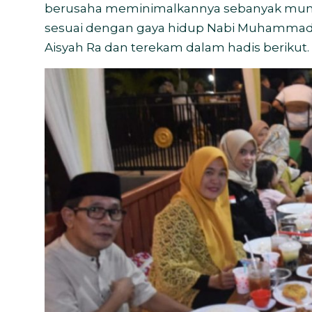
berusaha meminimalkannya sebanyak mung
sesuai dengan gaya hidup Nabi Muhammad SA
Aisyah Ra dan terekam dalam hadis berikut.