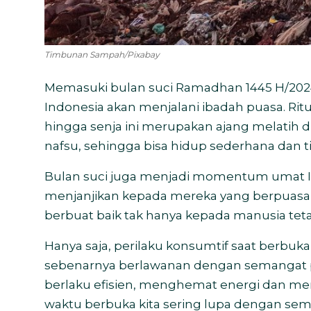
Timbunan Sampah/Pixabay
Memasuki bulan suci Ramadhan 1445 H/2024
Indonesia akan menjalani ibadah puasa. Ri
hingga senja ini merupakan ajang melatih 
nafsu, sehingga bisa hidup sederhana dan t
Bulan suci juga menjadi momentum umat I
menjanjikan kepada mereka yang berpuasa 
berbuat baik tak hanya kepada manusia teta
Hanya saja, perilaku konsumtif saat berbuk
sebenarnya berlawanan dengan semangat pua
berlaku efisien, menghemat energi dan m
waktu berbuka kita sering lupa dengan semua