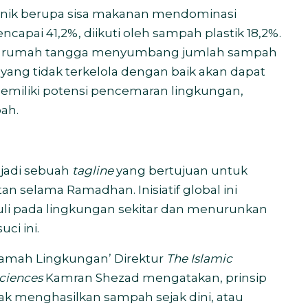
anik berupa sisa makanan mendominasi
capai 41,2%, diikuti oleh sampah plastik 18,2%.
pah rumah tangga menyumbang jumlah sampah
ang tidak terkelola dengan baik akan dapat
miliki potensi pencemaran lingkungan,
ah.
adi sebuah
tagline
yang bertujuan untuk
 selama Ramadhan. Inisiatif global ini
li pada lingkungan sekitar dan menurunkan
ci ini.
mah Lingkungan’ Direktur
The Islamic
Sciences
Kamran Shezad mengatakan,
pr
insip
k menghasilkan sampah sejak dini, atau