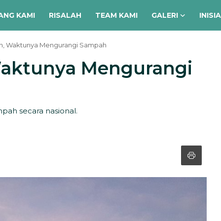
ANG KAMI
RISALAH
TEAM KAMI
GALERI
INISI
, Waktunya Mengurangi Sampah
aktunya Mengurangi
h secara nasional.