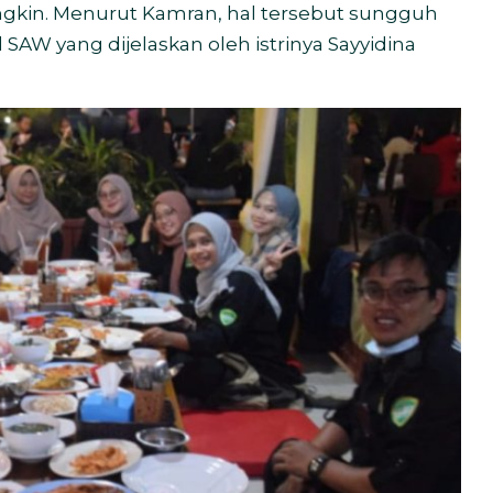
kin. Menurut Kamran, hal tersebut sungguh
W yang dijelaskan oleh istrinya Sayyidina