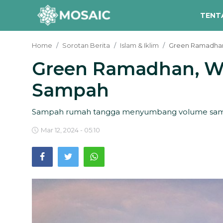
TENT
Home
Sorotan Berita
Islam & Iklim
Green Ramadhan
Green Ramadhan, W
Contact
Sampah
Tentang Kami
Risalah
Sampah rumah tangga menyumbang volume sampa
Team Kami
Mar 12, 2024 - 05:10
Galeri
Inisiatif
Sorotan Berita