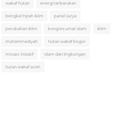
wakaf hutan
energi terbarukan
bengkel hijrah iklim
panel surya
perubahan iklim
kongres umat islam
iklim
muhammadiyah
hutan wakaf bogor
mosaic inisiatif
islam dan lingkungan
hutan wakaf aceh