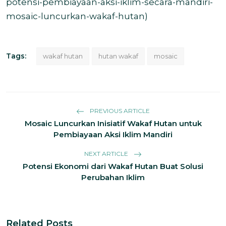
potensi-pembiayaan-aksi-iklim-secara-mandiri-
mosaic-luncurkan-wakaf-hutan
)
Tags:
wakaf hutan
hutan wakaf
mosaic
PREVIOUS ARTICLE
Mosaic Luncurkan Inisiatif Wakaf Hutan untuk
Pembiayaan Aksi Iklim Mandiri
NEXT ARTICLE
Potensi Ekonomi dari Wakaf Hutan Buat Solusi
Perubahan Iklim
Related Posts