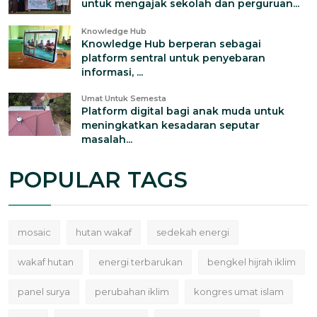
untuk mengajak sekolah dan perguruan...
Knowledge Hub
Knowledge Hub berperan sebagai
platform sentral untuk penyebaran
informasi, ...
Umat Untuk Semesta
Platform digital bagi anak muda untuk
meningkatkan kesadaran seputar
masalah...
POPULAR TAGS
mosaic
hutan wakaf
sedekah energi
wakaf hutan
energi terbarukan
bengkel hijrah iklim
panel surya
perubahan iklim
kongres umat islam