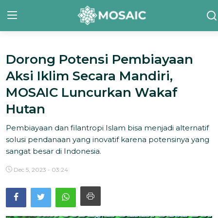
Dorong Potensi Pembiayaan
Contact
Aksi Iklim Secara Mandiri,
Tentang Kami
MOSAIC Luncurkan Wakaf
Risalah
Hutan
Team Kami
Pembiayaan dan filantropi Islam bisa menjadi alternatif
solusi pendanaan yang inovatif karena potensinya yang
Galeri
sangat besar di Indonesia.
Inisiatif
Dec 5, 2023 - 03:24
Sorotan Berita
Bahasa