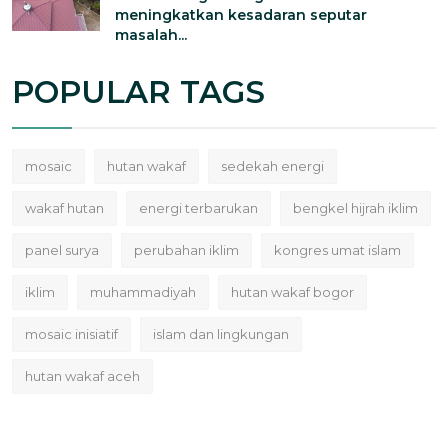
meningkatkan kesadaran seputar
masalah...
POPULAR TAGS
mosaic
hutan wakaf
sedekah energi
wakaf hutan
energi terbarukan
bengkel hijrah iklim
panel surya
perubahan iklim
kongres umat islam
iklim
muhammadiyah
hutan wakaf bogor
mosaic inisiatif
islam dan lingkungan
hutan wakaf aceh