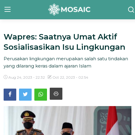
Wapres: Saatnya Umat Aktif
Contact
Sosialisasikan Isu Lingkungan
Tentang Kami
Perusakan lingkungan merupakan salah satu tindakan
Risalah
yang dilarang keras dalam ajaran Islam
Team Kami
Aug 24, 2023 - 22:32
Oct 22, 2023 - 02:54
Galeri
Inisiatif
Sorotan Berita
Bahasa