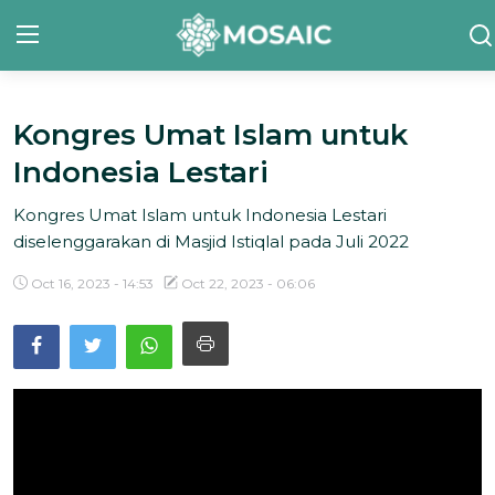
Kongres Umat Islam untuk
Contact
Indonesia Lestari
Tentang Kami
Kongres Umat Islam untuk Indonesia Lestari
Risalah
diselenggarakan di Masjid Istiqlal pada Juli 2022
Team Kami
Oct 16, 2023 - 14:53
Oct 22, 2023 - 06:06
Galeri
Inisiatif
Sorotan Berita
Bahasa