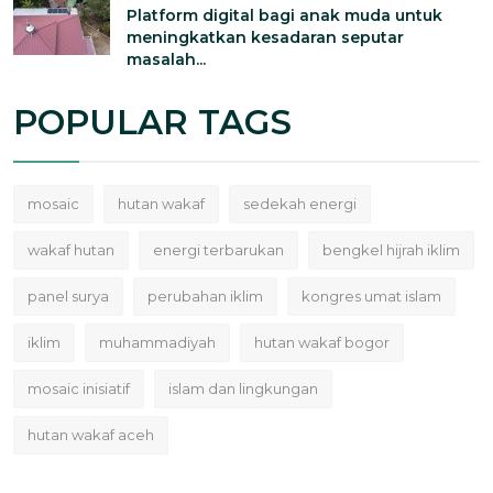
Platform digital bagi anak muda untuk
meningkatkan kesadaran seputar
masalah...
POPULAR TAGS
mosaic
hutan wakaf
sedekah energi
wakaf hutan
energi terbarukan
bengkel hijrah iklim
panel surya
perubahan iklim
kongres umat islam
iklim
muhammadiyah
hutan wakaf bogor
mosaic inisiatif
islam dan lingkungan
hutan wakaf aceh