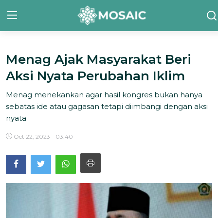
Menag Ajak Masyarakat Beri
Contact
Aksi Nyata Perubahan Iklim
Tentang Kami
Menag menekankan agar hasil kongres bukan hanya
Risalah
sebatas ide atau gagasan tetapi diimbangi dengan aksi
nyata
Team Kami
Oct 22, 2023 - 03:40
Galeri
Inisiatif
Sorotan Berita
Bahasa