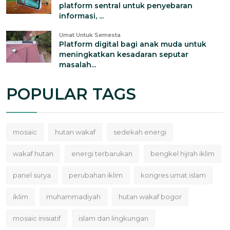
platform sentral untuk penyebaran
informasi, ...
Umat Untuk Semesta
Platform digital bagi anak muda untuk
meningkatkan kesadaran seputar
masalah...
POPULAR TAGS
mosaic
hutan wakaf
sedekah energi
wakaf hutan
energi terbarukan
bengkel hijrah iklim
panel surya
perubahan iklim
kongres umat islam
iklim
muhammadiyah
hutan wakaf bogor
mosaic inisiatif
islam dan lingkungan