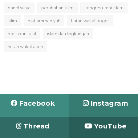
panel surya
perubahan iklim
kongres umat islam
iklim
muhammadiyah
hutan wakaf bogor
mosaic inisiatif
islam dan lingkungan
hutan wakaf aceh
Facebook
Instagram
Thread
YouTube