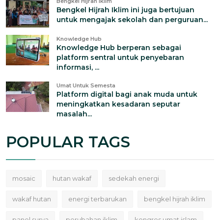
Bengkel Hijrah Iklim
Bengkel Hijrah Iklim ini juga bertujuan
untuk mengajak sekolah dan perguruan...
Knowledge Hub
Knowledge Hub berperan sebagai
platform sentral untuk penyebaran
informasi, ...
Umat Untuk Semesta
Platform digital bagi anak muda untuk
meningkatkan kesadaran seputar
masalah...
POPULAR TAGS
mosaic
hutan wakaf
sedekah energi
wakaf hutan
energi terbarukan
bengkel hijrah iklim
panel surya
perubahan iklim
kongres umat islam