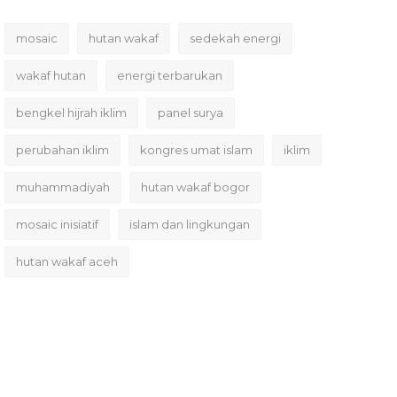
mosaic
hutan wakaf
sedekah energi
wakaf hutan
energi terbarukan
bengkel hijrah iklim
panel surya
perubahan iklim
kongres umat islam
iklim
muhammadiyah
hutan wakaf bogor
mosaic inisiatif
islam dan lingkungan
hutan wakaf aceh