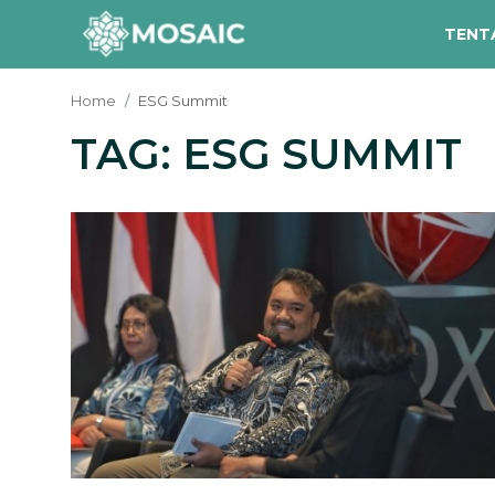
TENT
Home
ESG Summit
TAG: ESG SUMMIT
Contact
Tentang Kami
Risalah
Team Kami
Galeri
Inisiatif
Sorotan Berita