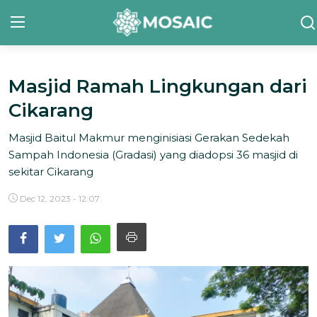
Masjid Ramah Lingkungan dari
Contact
Cikarang
Tentang Kami
Masjid Baitul Makmur menginisiasi Gerakan Sedekah
Risalah
Sampah Indonesia (Gradasi) yang diadopsi 36 masjid di
sekitar Cikarang
Team Kami
Dec 12, 2023 - 12:07
Galeri
Inisiatif
Sorotan Berita
Bahasa