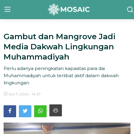
Gambut dan Mangrove Jadi
Contact
Media Dakwah Lingkungan
Tentang Kami
Muhammadiyah
Risalah
Perlu adanya peningkatan kapasitas para dai
Muhammadiyah untuk terlibat aktif dalam dakwah
Team Kami
lingkungan.
Galeri
Oct 7, 2024 - 14:27
Inisiatif
Sorotan Berita
Bahasa