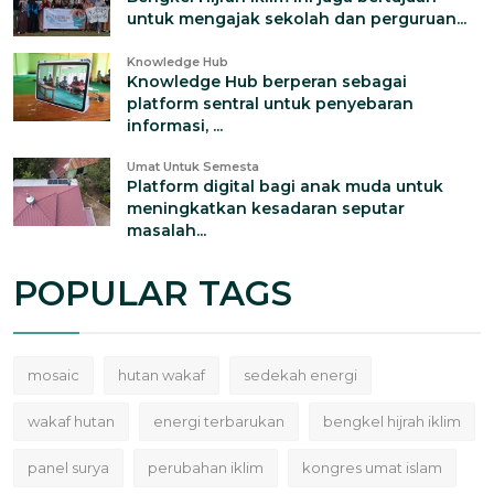
untuk mengajak sekolah dan perguruan...
Knowledge Hub
Knowledge Hub berperan sebagai
platform sentral untuk penyebaran
informasi, ...
Umat Untuk Semesta
Platform digital bagi anak muda untuk
meningkatkan kesadaran seputar
masalah...
POPULAR TAGS
mosaic
hutan wakaf
sedekah energi
wakaf hutan
energi terbarukan
bengkel hijrah iklim
panel surya
perubahan iklim
kongres umat islam