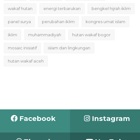
wakaf hutan
energi terbarukan
bengkel hijrah iklim
panel surya
perubahan iklim
kongres umat islam
iklim
muhammadiyah
hutan wakaf bogor
mosaic inisiatif
islam dan lingkungan
hutan wakaf aceh
Facebook
Instagram