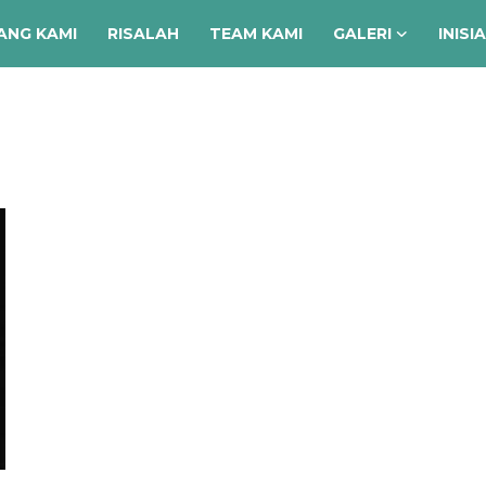
ANG KAMI
RISALAH
TEAM KAMI
GALERI
INISI