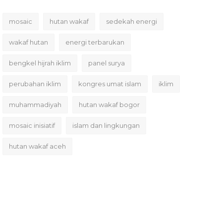
mosaic
hutan wakaf
sedekah energi
wakaf hutan
energi terbarukan
bengkel hijrah iklim
panel surya
perubahan iklim
kongres umat islam
iklim
muhammadiyah
hutan wakaf bogor
mosaic inisiatif
islam dan lingkungan
hutan wakaf aceh