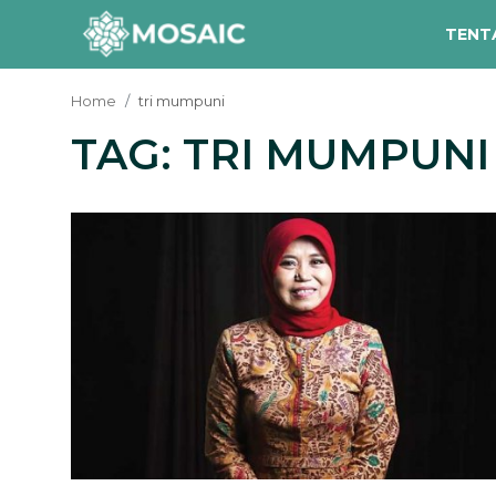
TENT
Home
tri mumpuni
TAG: TRI MUMPUNI
Contact
Tentang Kami
Risalah
Team Kami
Galeri
Inisiatif
Sorotan Berita