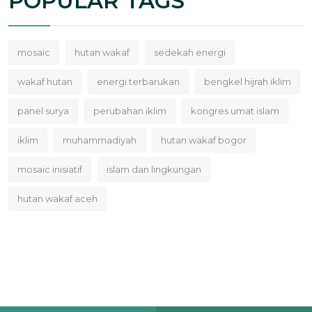
POPULAR TAGS
mosaic
hutan wakaf
sedekah energi
wakaf hutan
energi terbarukan
bengkel hijrah iklim
panel surya
perubahan iklim
kongres umat islam
iklim
muhammadiyah
hutan wakaf bogor
mosaic inisiatif
islam dan lingkungan
hutan wakaf aceh