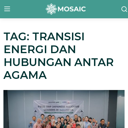
TAG: TRANSISI
Contact
ENERGI DAN
Tentang Kami
HUBUNGAN ANTAR
Risalah
AGAMA
Team Kami
Galeri
Inisiatif
Sorotan Berita
Bahasa