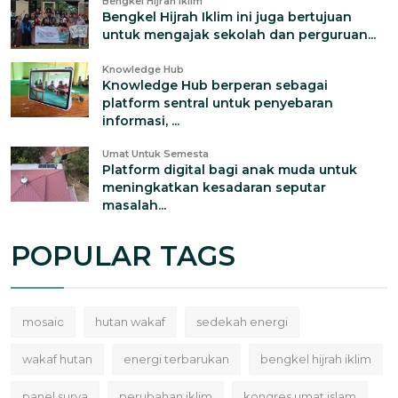
Bengkel Hijrah Iklim
Bengkel Hijrah Iklim ini juga bertujuan
untuk mengajak sekolah dan perguruan...
Knowledge Hub
Knowledge Hub berperan sebagai
platform sentral untuk penyebaran
informasi, ...
Umat Untuk Semesta
Platform digital bagi anak muda untuk
meningkatkan kesadaran seputar
masalah...
POPULAR TAGS
mosaic
hutan wakaf
sedekah energi
wakaf hutan
energi terbarukan
bengkel hijrah iklim
panel surya
perubahan iklim
kongres umat islam