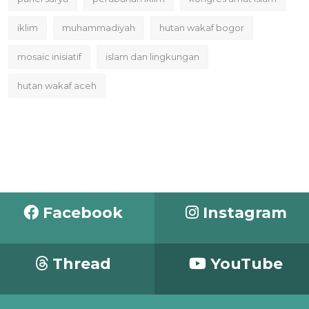
iklim
muhammadiyah
hutan wakaf bogor
mosaic inisiatif
islam dan lingkungan
hutan wakaf aceh
Facebook
Instagram
Thread
YouTube