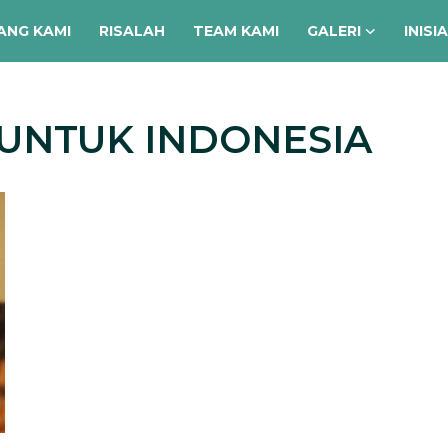
ANG KAMI
RISALAH
TEAM KAMI
GALERI
INISI
 UNTUK INDONESIA