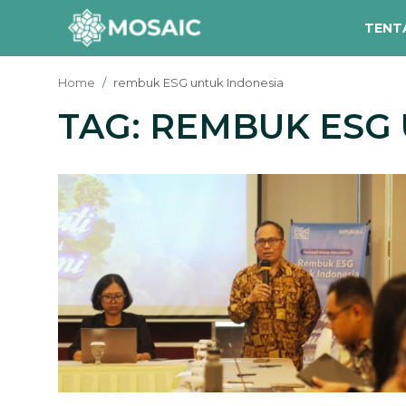
TENT
Home
rembuk ESG untuk Indonesia
TAG: REMBUK ESG
Contact
Tentang Kami
Risalah
Team Kami
Galeri
Inisiatif
Sorotan Berita