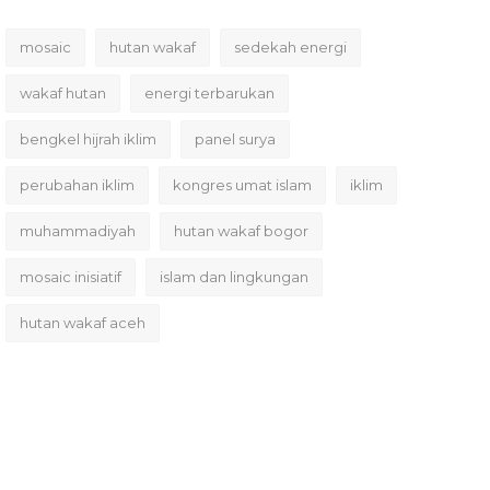
mosaic
hutan wakaf
sedekah energi
wakaf hutan
energi terbarukan
bengkel hijrah iklim
panel surya
perubahan iklim
kongres umat islam
iklim
muhammadiyah
hutan wakaf bogor
mosaic inisiatif
islam dan lingkungan
hutan wakaf aceh