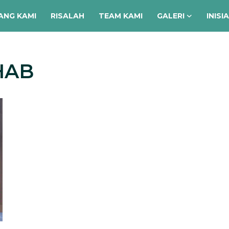
ANG KAMI
RISALAH
TEAM KAMI
GALERI
INISI
HAB