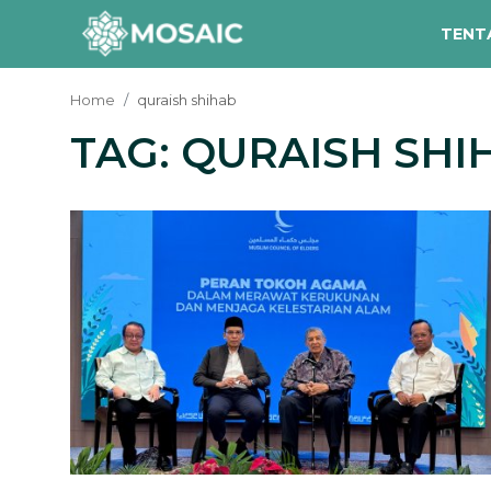
TENT
Home
quraish shihab
TAG: QURAISH SHI
Contact
Tentang Kami
Risalah
Team Kami
Galeri
Inisiatif
Sorotan Berita