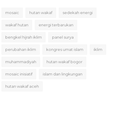
mosaic
hutan wakaf
sedekah energi
wakaf hutan
energi terbarukan
bengkel hijrah iklim
panel surya
perubahan iklim
kongres umat islam
iklim
muhammadiyah
hutan wakaf bogor
mosaic inisiatif
islam dan lingkungan
hutan wakaf aceh