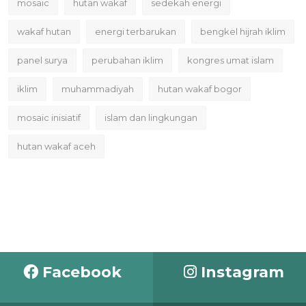
mosaic
hutan wakaf
sedekah energi
wakaf hutan
energi terbarukan
bengkel hijrah iklim
panel surya
perubahan iklim
kongres umat islam
iklim
muhammadiyah
hutan wakaf bogor
mosaic inisiatif
islam dan lingkungan
hutan wakaf aceh
Facebook
Instagram