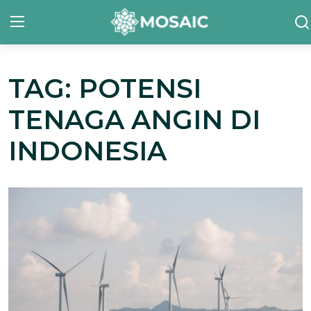
TAG: POTENSI
Contact
TENAGA ANGIN DI
Tentang Kami
INDONESIA
Risalah
Team Kami
Galeri
Inisiatif
Sorotan Berita
Bahasa