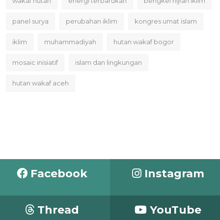
wakaf hutan
energi terbarukan
bengkel hijrah iklim
panel surya
perubahan iklim
kongres umat islam
iklim
muhammadiyah
hutan wakaf bogor
mosaic inisiatif
islam dan lingkungan
hutan wakaf aceh
Facebook
Instagram
Thread
YouTube