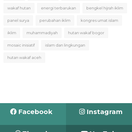
wakaf hutan
energi terbarukan
bengkel hijrah iklim
panel surya
perubahan iklim
kongres umat islam
iklim
muhammadiyah
hutan wakaf bogor
mosaic inisiatif
islam dan lingkungan
hutan wakaf aceh
Facebook
Instagram