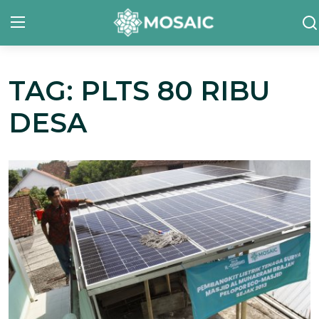
TAG: PLTS 80 RIBU
Contact
DESA
Tentang Kami
Risalah
Team Kami
Galeri
Inisiatif
Sorotan Berita
Bahasa