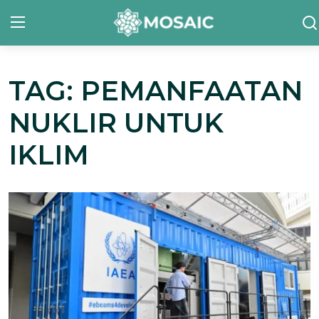
TAG: PEMANFAATAN
Contact
NUKLIR UNTUK
Tentang Kami
IKLIM
Risalah
Team Kami
Galeri
Inisiatif
Sorotan Berita
Bahasa