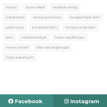
mosaic
hutan wakaf
sedekah energi
wakaf hutan
energi terbarukan
bengkel hijrah iklim
panel surya
perubahan iklim
kongres umat islam
iklim
muhammadiyah
hutan wakaf bogor
mosaic inisiatif
islam dan lingkungan
hutan wakaf aceh
Facebook
Instagram