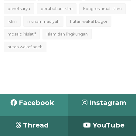
panel surya
perubahan iklim
kongres umat islam
iklim
muhammadiyah
hutan wakaf bogor
mosaic inisiatif
islam dan lingkungan
hutan wakaf aceh
Facebook
Instagram
Thread
YouTube