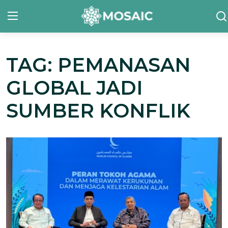
TAG: PEMANASAN
Contact
GLOBAL JADI
Tentang Kami
SUMBER KONFLIK
Risalah
Team Kami
Galeri
Inisiatif
Sorotan Berita
Bahasa