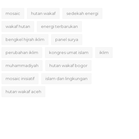
mosaic
hutan wakaf
sedekah energi
wakaf hutan
energi terbarukan
bengkel hijrah iklim
panel surya
perubahan iklim
kongres umat islam
iklim
muhammadiyah
hutan wakaf bogor
mosaic inisiatif
islam dan lingkungan
hutan wakaf aceh