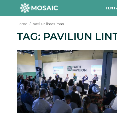
TENT
Home
paviliun lintas iman
TAG: PAVILIUN LIN
Contact
Tentang Kami
Risalah
Team Kami
Galeri
Inisiatif
Sorotan Berita