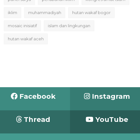
iklim
muhammadiyah
hutan wakaf bogor
mosaic inisiatif
islam dan lingkungan
hutan wakaf aceh
Facebook
Instagram
Thread
YouTube