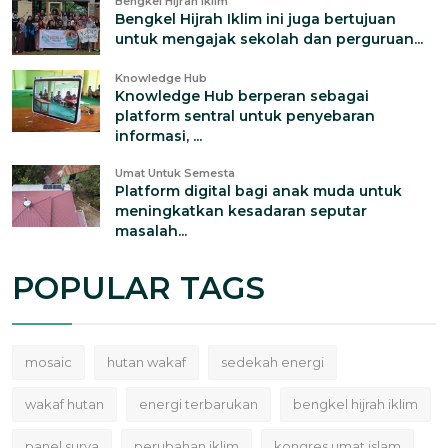
Bengkel Hijrah Iklim
Bengkel Hijrah Iklim ini juga bertujuan
untuk mengajak sekolah dan perguruan...
Knowledge Hub
Knowledge Hub berperan sebagai
platform sentral untuk penyebaran
informasi, ...
Umat Untuk Semesta
Platform digital bagi anak muda untuk
meningkatkan kesadaran seputar
masalah...
POPULAR TAGS
mosaic
hutan wakaf
sedekah energi
wakaf hutan
energi terbarukan
bengkel hijrah iklim
panel surya
perubahan iklim
kongres umat islam