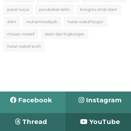
panel surya
perubahan iklim
kongres umat islam
iklim
muhammadiyah
hutan wakaf bogor
mosaic inisiatif
islam dan lingkungan
hutan wakaf aceh
Facebook
Instagram
Thread
YouTube