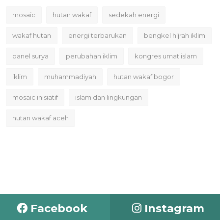
mosaic
hutan wakaf
sedekah energi
wakaf hutan
energi terbarukan
bengkel hijrah iklim
panel surya
perubahan iklim
kongres umat islam
iklim
muhammadiyah
hutan wakaf bogor
mosaic inisiatif
islam dan lingkungan
hutan wakaf aceh
Facebook
Instagram