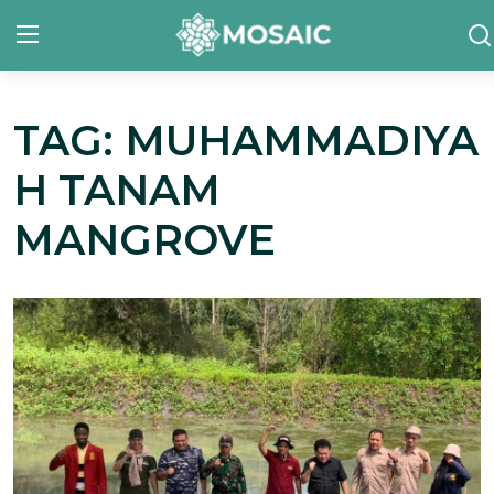
TAG: MUHAMMADIYA
Contact
H TANAM
Tentang Kami
MANGROVE
Risalah
Team Kami
Galeri
Inisiatif
Sorotan Berita
Bahasa