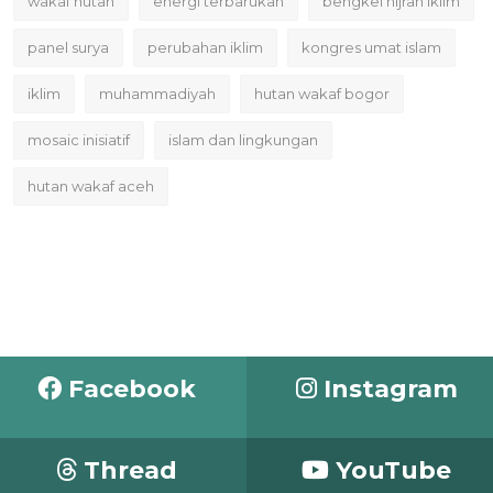
wakaf hutan
energi terbarukan
bengkel hijrah iklim
panel surya
perubahan iklim
kongres umat islam
iklim
muhammadiyah
hutan wakaf bogor
mosaic inisiatif
islam dan lingkungan
hutan wakaf aceh
Facebook
Instagram
Thread
YouTube