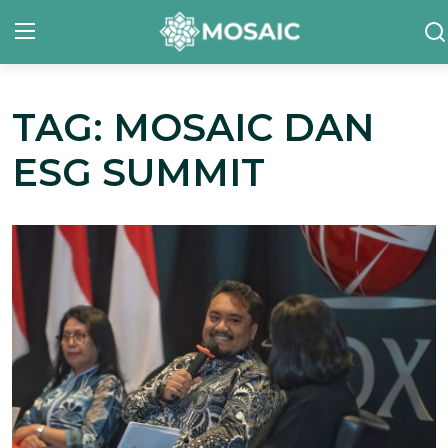
TAG: MOSAIC DAN
Contact
ESG SUMMIT
Tentang Kami
Risalah
Team Kami
Galeri
Inisiatif
Sorotan Berita
Bahasa