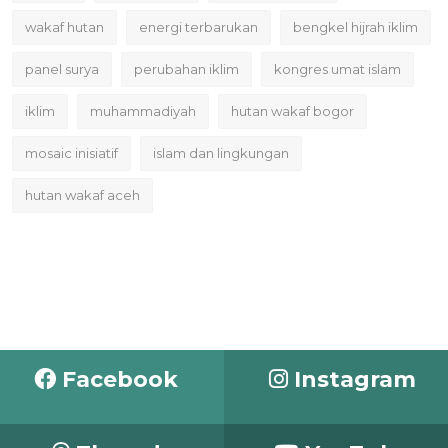
wakaf hutan
energi terbarukan
bengkel hijrah iklim
panel surya
perubahan iklim
kongres umat islam
iklim
muhammadiyah
hutan wakaf bogor
mosaic inisiatif
islam dan lingkungan
hutan wakaf aceh
Facebook
Instagram