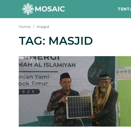
TENT
Home
masjid
TAG: MASJID
Contact
Tentang Kami
Risalah
Team Kami
Galeri
Inisiatif
Sorotan Berita