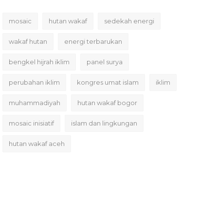
mosaic
hutan wakaf
sedekah energi
wakaf hutan
energi terbarukan
bengkel hijrah iklim
panel surya
perubahan iklim
kongres umat islam
iklim
muhammadiyah
hutan wakaf bogor
mosaic inisiatif
islam dan lingkungan
hutan wakaf aceh