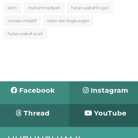
iklim
muhammadiyah
hutan wakaf bogor
mosaic inisiatif
islam dan lingkungan
hutan wakaf aceh
Facebook
Instagram
Thread
YouTube