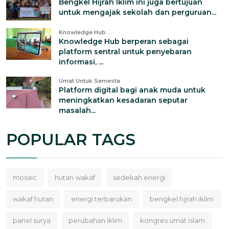
Bengkel Hijrah Iklim ini juga bertujuan
untuk mengajak sekolah dan perguruan...
Knowledge Hub
Knowledge Hub berperan sebagai
platform sentral untuk penyebaran
informasi, ...
Umat Untuk Semesta
Platform digital bagi anak muda untuk
meningkatkan kesadaran seputar
masalah...
POPULAR TAGS
mosaic
hutan wakaf
sedekah energi
wakaf hutan
energi terbarukan
bengkel hijrah iklim
panel surya
perubahan iklim
kongres umat islam