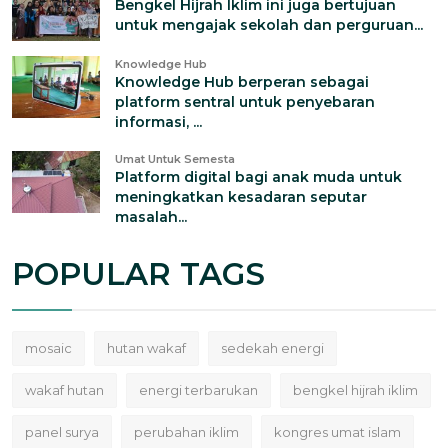
Bengkel Hijrah Iklim ini juga bertujuan
untuk mengajak sekolah dan perguruan...
Knowledge Hub
Knowledge Hub berperan sebagai
platform sentral untuk penyebaran
informasi, ...
Umat Untuk Semesta
Platform digital bagi anak muda untuk
meningkatkan kesadaran seputar
masalah...
POPULAR TAGS
mosaic
hutan wakaf
sedekah energi
wakaf hutan
energi terbarukan
bengkel hijrah iklim
panel surya
perubahan iklim
kongres umat islam