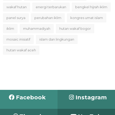
wakaf hutan
energi terbarukan
bengkel hijrah iklim
panel surya
perubahan iklim
kongres umat islam
iklim
muhammadiyah
hutan wakaf bogor
mosaic inisiatif
islam dan lingkungan
hutan wakaf aceh
Facebook
Instagram