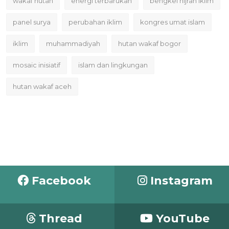
wakaf hutan
energi terbarukan
bengkel hijrah iklim
panel surya
perubahan iklim
kongres umat islam
iklim
muhammadiyah
hutan wakaf bogor
mosaic inisiatif
islam dan lingkungan
hutan wakaf aceh
Facebook
Instagram
Thread
YouTube