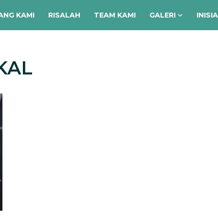
ANG KAMI
RISALAH
TEAM KAMI
GALERI
INISI
KAL