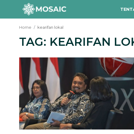
TENT
Home
kearifan lokal
TAG: KEARIFAN LO
Contact
Tentang Kami
Risalah
Team Kami
Galeri
Inisiatif
Sorotan Berita