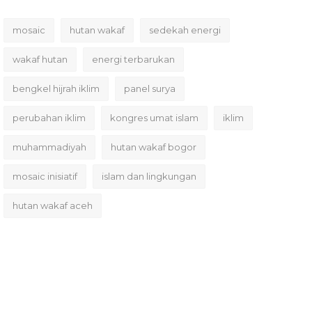
mosaic
hutan wakaf
sedekah energi
wakaf hutan
energi terbarukan
bengkel hijrah iklim
panel surya
perubahan iklim
kongres umat islam
iklim
muhammadiyah
hutan wakaf bogor
mosaic inisiatif
islam dan lingkungan
hutan wakaf aceh