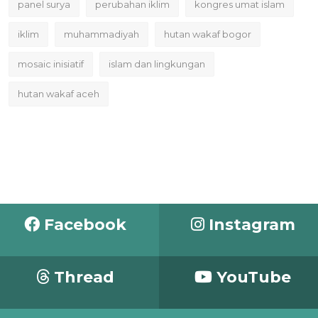
panel surya
perubahan iklim
kongres umat islam
iklim
muhammadiyah
hutan wakaf bogor
mosaic inisiatif
islam dan lingkungan
hutan wakaf aceh
Facebook
Instagram
Thread
YouTube