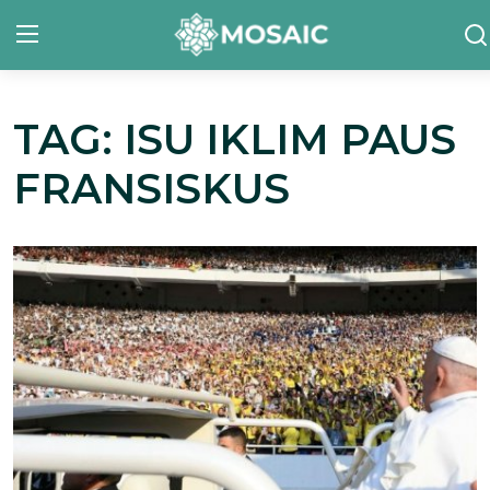
TAG: ISU IKLIM PAUS
Contact
FRANSISKUS
Tentang Kami
Risalah
Team Kami
Galeri
Inisiatif
Sorotan Berita
Bahasa