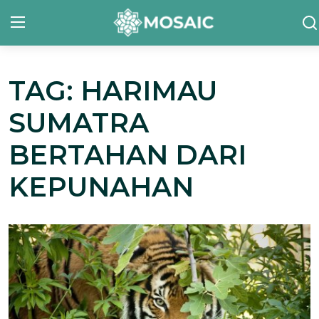
TAG: HARIMAU
Contact
SUMATRA
Tentang Kami
BERTAHAN DARI
Risalah
KEPUNAHAN
Team Kami
Galeri
Inisiatif
Sorotan Berita
Bahasa