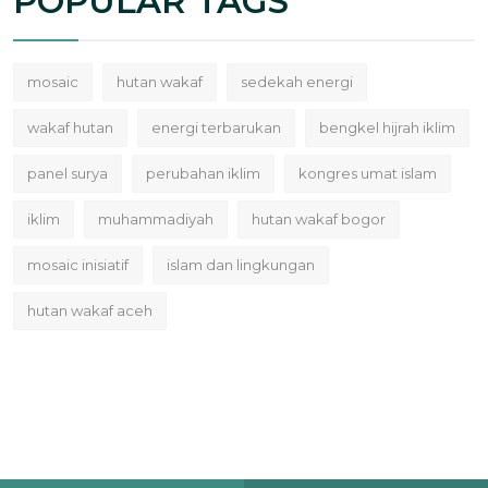
POPULAR TAGS
mosaic
hutan wakaf
sedekah energi
wakaf hutan
energi terbarukan
bengkel hijrah iklim
panel surya
perubahan iklim
kongres umat islam
iklim
muhammadiyah
hutan wakaf bogor
mosaic inisiatif
islam dan lingkungan
hutan wakaf aceh