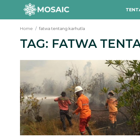
TENT
Home
fatwa tentang karhutla
TAG: FATWA TENT
Contact
Tentang Kami
Risalah
Team Kami
Galeri
Inisiatif
Sorotan Berita