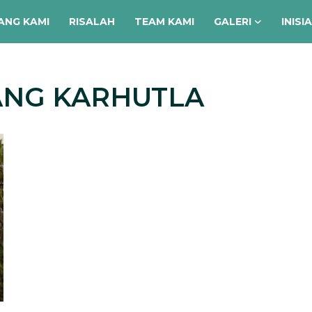
ANG KAMI
RISALAH
TEAM KAMI
GALERI
INISI
ANG KARHUTLA