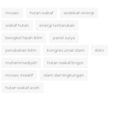
mosaic
hutan wakaf
sedekah energi
wakaf hutan
energi terbarukan
bengkel hijrah iklim
panel surya
perubahan iklim
kongres umat islam
iklim
muhammadiyah
hutan wakaf bogor
mosaic inisiatif
islam dan lingkungan
hutan wakaf aceh