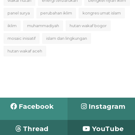
wakaf hutan
energi terbarukan
bengkel hijrah iklim
panel surya
perubahan iklim
kongres umat islam
iklim
muhammadiyah
hutan wakaf bogor
mosaic inisiatif
islam dan lingkungan
hutan wakaf aceh
Facebook
Instagram
Thread
YouTube