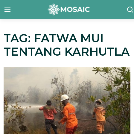
TAG: FATWA MUI
Contact
TENTANG KARHUTLA
Tentang Kami
Risalah
Team Kami
Galeri
Inisiatif
Sorotan Berita
Bahasa