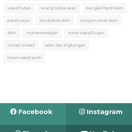
wakaf hutan
energi terbarukan
bengkel hijrah iklim
panel surya
perubahan iklim
kongres umat islam
iklim
muhammadiyah
hutan wakaf bogor
mosaic inisiatif
islam dan lingkungan
hutan wakaf aceh
Facebook
Instagram