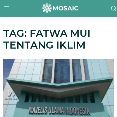
TAG: FATWA MUI
Contact
TENTANG IKLIM
Tentang Kami
Risalah
Team Kami
Galeri
Inisiatif
Sorotan Berita
Bahasa