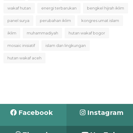
wakaf hutan
energi terbarukan
bengkel hijrah iklim
panel surya
perubahan iklim
kongres umat islam
iklim
muhammadiyah
hutan wakaf bogor
mosaic inisiatif
islam dan lingkungan
hutan wakaf aceh
Facebook
Instagram