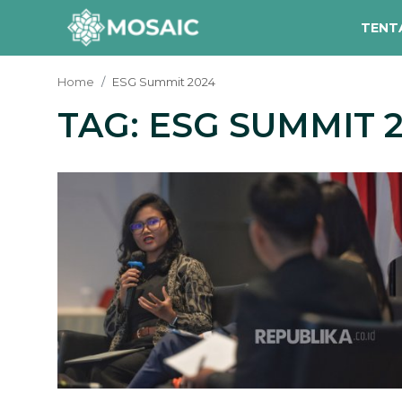
TENT
Home
ESG Summit 2024
TAG: ESG SUMMIT 
Contact
Tentang Kami
Risalah
Team Kami
Galeri
Inisiatif
Sorotan Berita