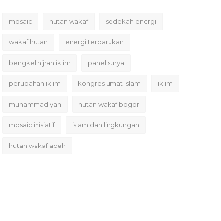
mosaic
hutan wakaf
sedekah energi
wakaf hutan
energi terbarukan
bengkel hijrah iklim
panel surya
perubahan iklim
kongres umat islam
iklim
muhammadiyah
hutan wakaf bogor
mosaic inisiatif
islam dan lingkungan
hutan wakaf aceh