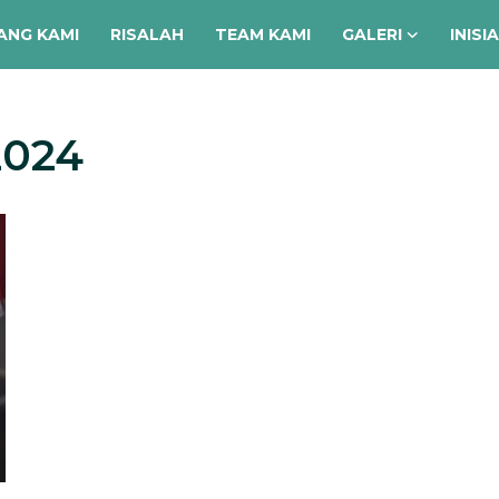
ANG KAMI
RISALAH
TEAM KAMI
GALERI
INISI
2024