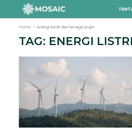
TENT
Home
energi listrik dari tenaga angin
TAG: ENERGI LIST
Contact
Tentang Kami
Risalah
Team Kami
Galeri
Inisiatif
Sorotan Berita