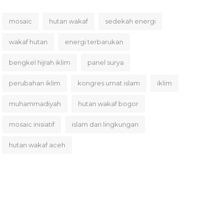
mosaic
hutan wakaf
sedekah energi
wakaf hutan
energi terbarukan
bengkel hijrah iklim
panel surya
perubahan iklim
kongres umat islam
iklim
muhammadiyah
hutan wakaf bogor
mosaic inisiatif
islam dan lingkungan
hutan wakaf aceh