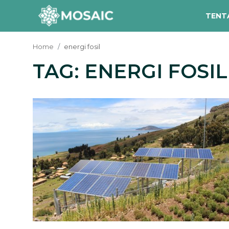
TENT
Home
energi fosil
TAG: ENERGI FOSIL
Contact
Tentang Kami
Risalah
Team Kami
Galeri
Inisiatif
Sorotan Berita