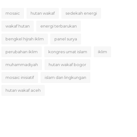
mosaic
hutan wakaf
sedekah energi
wakaf hutan
energi terbarukan
bengkel hijrah iklim
panel surya
perubahan iklim
kongres umat islam
iklim
muhammadiyah
hutan wakaf bogor
mosaic inisiatif
islam dan lingkungan
hutan wakaf aceh