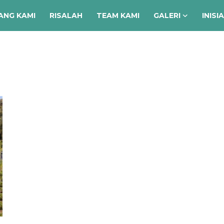
ANG KAMI
RISALAH
TEAM KAMI
GALERI
INISI