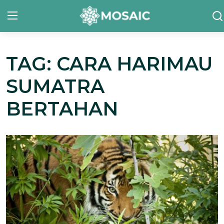
TAG: CARA HARIMAU
Contact
SUMATRA
Tentang Kami
BERTAHAN
Risalah
Team Kami
Galeri
Inisiatif
Sorotan Berita
Bahasa