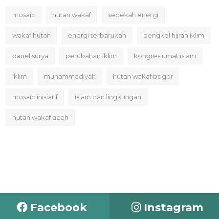
mosaic
hutan wakaf
sedekah energi
wakaf hutan
energi terbarukan
bengkel hijrah iklim
panel surya
perubahan iklim
kongres umat islam
iklim
muhammadiyah
hutan wakaf bogor
mosaic inisiatif
islam dan lingkungan
hutan wakaf aceh
Facebook
Instagram