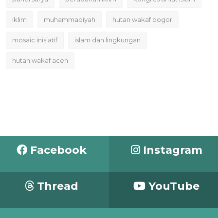
iklim
muhammadiyah
hutan wakaf bogor
mosaic inisiatif
islam dan lingkungan
hutan wakaf aceh
Facebook
Instagram
Thread
YouTube