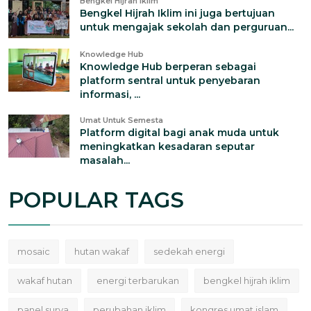
Bengkel Hijrah Iklim
Bengkel Hijrah Iklim ini juga bertujuan
untuk mengajak sekolah dan perguruan...
Knowledge Hub
Knowledge Hub berperan sebagai
platform sentral untuk penyebaran
informasi, ...
Umat Untuk Semesta
Platform digital bagi anak muda untuk
meningkatkan kesadaran seputar
masalah...
POPULAR TAGS
mosaic
hutan wakaf
sedekah energi
wakaf hutan
energi terbarukan
bengkel hijrah iklim
panel surya
perubahan iklim
kongres umat islam