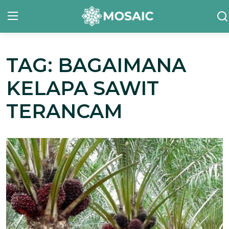
TAG: BAGAIMANA
Contact
KELAPA SAWIT
Tentang Kami
TERANCAM
Risalah
Team Kami
Galeri
Inisiatif
Sorotan Berita
Bahasa