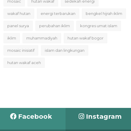
mosaic
hutan wakaf
sedekah energi
wakaf hutan
energi terbarukan
bengkel hijrah iklim
panel surya
perubahan iklim
kongres umat islam
iklim
muhammadiyah
hutan wakaf bogor
mosaic inisiatif
islam dan lingkungan
hutan wakaf aceh
Facebook
Instagram