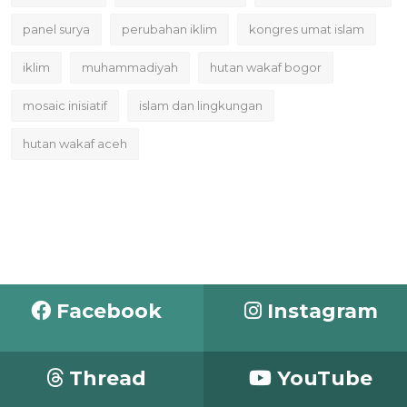
panel surya
perubahan iklim
kongres umat islam
iklim
muhammadiyah
hutan wakaf bogor
mosaic inisiatif
islam dan lingkungan
hutan wakaf aceh
Facebook
Instagram
Thread
YouTube