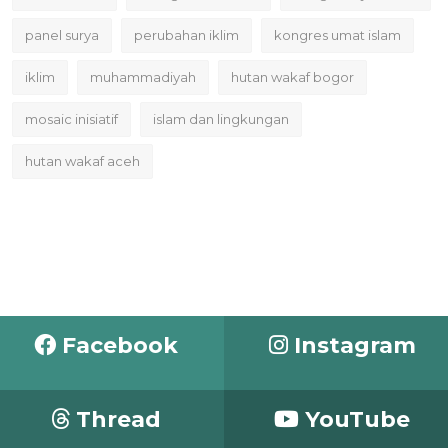
panel surya
perubahan iklim
kongres umat islam
iklim
muhammadiyah
hutan wakaf bogor
mosaic inisiatif
islam dan lingkungan
hutan wakaf aceh
Facebook
Instagram
Thread
YouTube