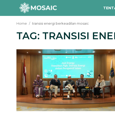
TENT
Home
transisi energi berkeadilan mosaic
TAG: TRANSISI EN
Contact
Tentang Kami
Risalah
Team Kami
Galeri
Inisiatif
Sorotan Berita