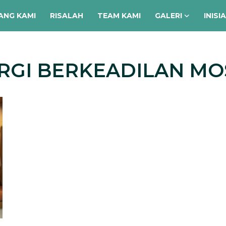
ANG KAMI
RISALAH
TEAM KAMI
GALERI
INISI
ERGI BERKEADILAN MO