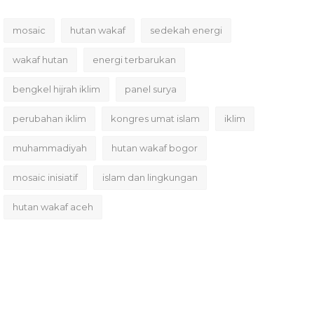
mosaic
hutan wakaf
sedekah energi
wakaf hutan
energi terbarukan
bengkel hijrah iklim
panel surya
perubahan iklim
kongres umat islam
iklim
muhammadiyah
hutan wakaf bogor
mosaic inisiatif
islam dan lingkungan
hutan wakaf aceh