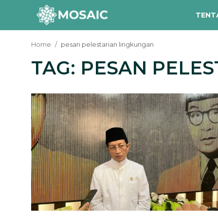
TENT
Home
pesan pelestarian lingkungan
TAG: PESAN PELE
Contact
Tentang Kami
Risalah
Team Kami
Galeri
Inisiatif
Sorotan Berita