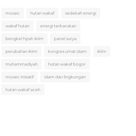
mosaic
hutan wakaf
sedekah energi
wakaf hutan
energi terbarukan
bengkel hijrah iklim
panel surya
perubahan iklim
kongres umat islam
iklim
muhammadiyah
hutan wakaf bogor
mosaic inisiatif
islam dan lingkungan
hutan wakaf aceh